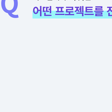
어떤 프로젝트를 
2
3
NEW
[NTIS] 2026년 국가R&D
[건축 허브
기획‧관리 지원서비스 운영
건축
및 유지관리
유지