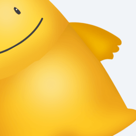
「2020년 시스템게이트
(주)」 전국 586개 충청권
63개 기업 "일하기 좋은
중소기업"에 선정