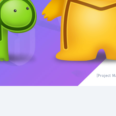
[
Project 