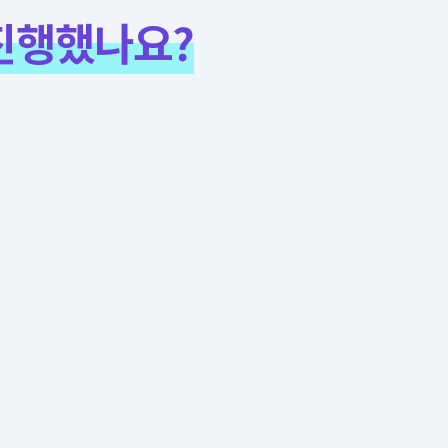
진행했나요?
4
NEW
] 2026년
[경기도교육청] 202
서비스산업 정보체계
경기도교육청 신기술
관리
특허공법 선정시스