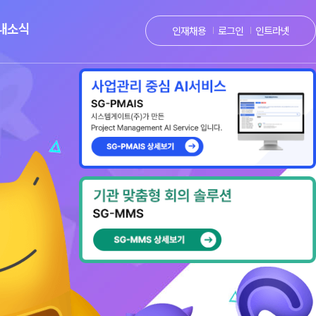
내소식
인재채용
로그인
인트라넷